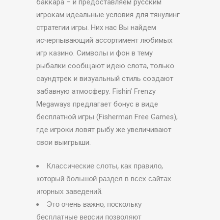
баккара – и предоставляем русским
игрокам идеальные условия для тянулинг
стратегии игры. Них нас Вы найдем
исчерпывающий ассортимент любимых
игр казино. Символы и фон в тему
рыбалки сообщают идею слота, только
саундтрек и визуальный стиль создают
забавную атмосферу. Fishin’ Frenzy
Megaways предлагает бонус в виде
бесплатной игры (Fisherman Free Games),
где игроки ловят рыбу же увеличивают
свои выигрыши.
Классические слоты, как правило,
который большой раздел в всех сайтах
игорных заведений.
Это очень важно, поскольку
бесплатные версии позволяют