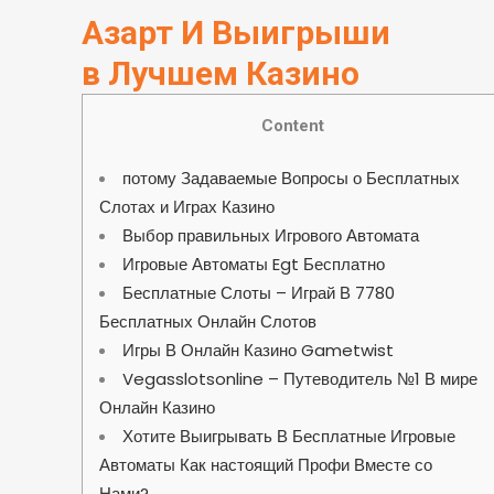
Азарт И Выигрыши
в Лучшем Казино
Content
потому Задаваемые Вопросы о Бесплатных
Слотах и Играх Казино
Выбор правильных Игрового Автомата
Игровые Автоматы Egt Бесплатно
Бесплатные Слоты – Играй В 7780
Бесплатных Онлайн Слотов
Игры В Онлайн Казино Gametwist
Vegasslotsonline – Путеводитель №1 В мире
Онлайн Казино
Хотите Выигрывать В Бесплатные Игровые
Автоматы Как настоящий Профи Вместе со
Нами?