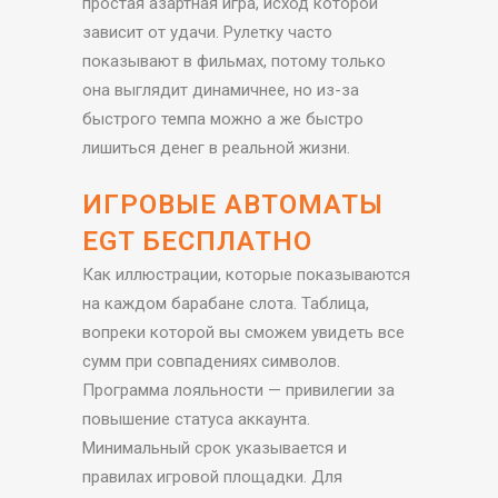
простая азартная игра, исход которой
зависит от удачи. Рулетку часто
показывают в фильмах, потому только
она выглядит динамичнее, но из-за
быстрого темпа можно а же быстро
лишиться денег в реальной жизни.
ИГРОВЫЕ АВТОМАТЫ
EGT БЕСПЛАТНО
Как иллюстрации, которые показываются
на каждом барабане слота. Таблица,
вопреки которой вы сможем увидеть все
сумм при совпадениях символов.
Программа лояльности — привилегии за
повышение статуса аккаунта.
Минимальный срок указывается и
правилах игровой площадки. Для