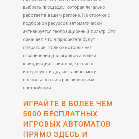
выбрать площадку, которая легально
работает в вашем регионе. На строчке с
подборкой ресурсов автоматически
активируется геопозиционный фильтр. Это
означает, что в приоритете будут
операторы, только которых нет
ограничений для игроков а вашей
юрисдикции. Приятели, которых
интересуют и другие казино, могут
воспользоваться расширенными
настройками.
ИГРАЙТЕ В БОЛЕЕ ЧЕМ
5000 БЕСПЛАТНЫХ
ИГРОВЫХ АВТОМАТОВ
ПРЯМО ЗДЕСЬ И