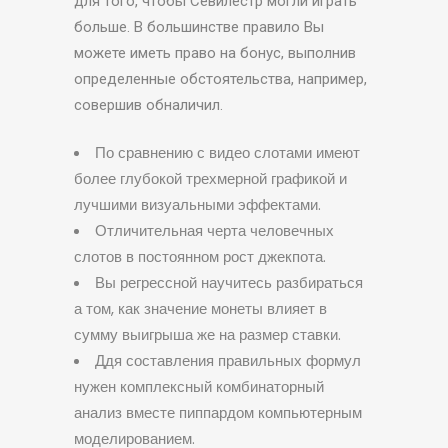
для того, чтобы Севилестр могли играть
больше. В большинстве правило Вы
можете иметь право на бонус, выполнив
определенные обстоятельства, например,
совершив обналичил.
По сравнению с видео слотами имеют
более глубокой трехмерной графикой и
лучшими визуальными эффектами.
Отличительная черта человечных
слотов в постоянном рост джекпота.
Вы регрессной научитесь разбираться
а том, как значение монеты влияет в
сумму выигрыша же на размер ставки.
Ддя составления правильных формул
нужен комплексный комбинаторный
анализ вместе пиппардом компьютерным
моделированием.