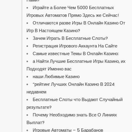
Играйте а Более Чем 5000 Бесплатных
Игровых Автоматов Прямо Здесь же Сейчас!
Отличаются разве Игры В Онлайн Казино От
Игр В Настоящем Казино?
Зачем Играть В Бесплатные Слоты?
Регистрация Игрового Аккаунта На Сайте
Самые известные Темы В Онлайн Казино:
а Найти Лучшие Бесплатные Игры Казино, их
Подходят Именно вас
наши Любимые Казино
“рейтинг Лучших Онлайн Казино В 2024
недавнем
Бесплатные Слоты что Выдают Случайный
результате?
Почему Необходимо знать Все О Линиях
Выплат?
Игровые Автоматы – 5 Барабанов