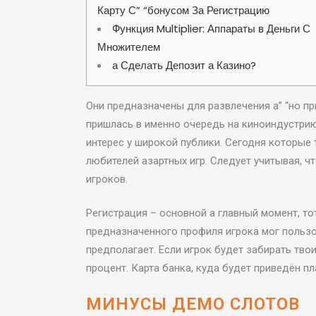
Карту С” “бонусом За Регистрацию
Функция Multiplier: Аппараты в Деньги С
Множителем
а Сделать Депозит а Казино?
Они предназначены для развлечения а” “но пр
пришлась в именно очередь на киноиндустрию
интерес у широкой публики. Сегодня которые
любителей азартных игр. Следует учитывая, 
игроков.
Регистрация – основной а главный момент, т
предназначенного профиля игрока мог пользо
предполагает. Если игрок будет забирать тво
процент. Карта банка, куда будет приведён п
МИНУСЫ ДЕМО СЛОТОВ