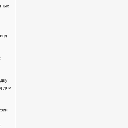
атных
ывод
е
адку
ардом
езии
а