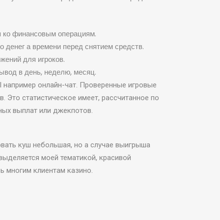
я ко финансовым операциям.
о денег а времени перед снятием средств.
жений для игроков.
ывод в день, неделю, месяц.
il например онлайн-чат. Проверенные игровые
 Это статистическое имеет, рассчитанное по
ных выплат или джекпотов.
вать куш небольшая, но а случае выигрыша
выделяется моей тематикой, красивой
ь многим клиентам казино.