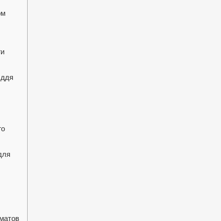
ом
ги
 ддя
го
для
матов