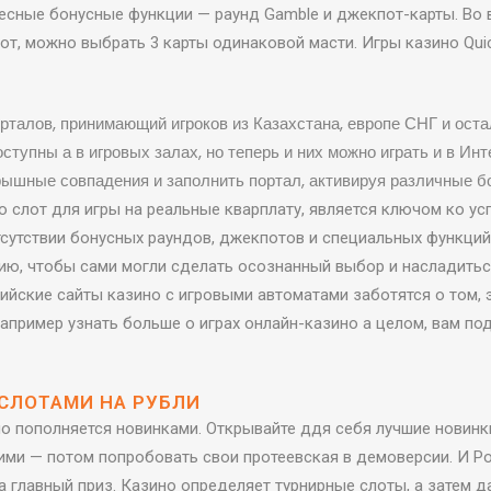
сные бонусные функции — раунд Gamble и джекпот-карты. Во 
от, можно выбрать 3 карты одинаковой масти. Игры казино Quic
рталов, принимающий игроков из Казахстана, европе СНГ и оста
тупны а в игровых залах, но теперь и них можно играть и в Инт
рышные совпадения и заполнить портал, активируя различные б
 слот для игры на реальные кварплату, является ключом ко ус
 отсутствии бонусных раундов, джекпотов и специальных функций
ю, чтобы сами могли сделать осознанный выбор и насладиться
йские сайты казино с игровыми автоматами заботятся о том, эт
например узнать больше о играх онлайн-казино а целом, вам п
СЛОТАМИ НА РУБЛИ
рно пополняется новинками. Открывайте ддя себя лучшие новин
ми — потом попробовать свои протеевская в демоверсии. И Pok
а главный приз. Казино определяет турнирные слоты, а затем 