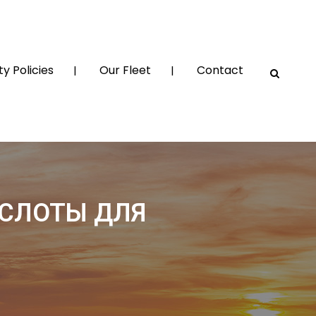
y Policies
Our Fleet
Contact
 СЛОТЫ ДЛЯ