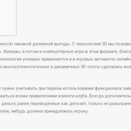
иносят никакой денежной выгоды. С технологией 3D мы познако
. Фильмы, а потом и компьютерные игры в этом формате, благ
 технологии успешно применяются и в игровых автоматах онлай
что высокотехнологичные и динамичные 3D-слоты сделались вс
от нужно учитывать при первом использовании функционала зав
ваться всеми привилегиями клиента клуба. Всегда дополнител
и деньги, ранее переведённые как депозит, только не разыгран
латёж, нибудь должна принадлежать игроку.