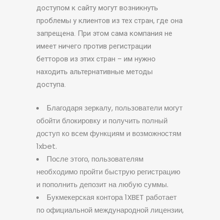
доступом к сайту могут возникнуть
проблемы у клиентов из тех стран, где она
запрещена. При этом сама компания не
имеет ничего против регистрации
бетторов из этих стран – им нужно
находить альтернативные методы
доступа.
Благодаря зеркалу, пользователи могут
обойти блокировку и получить полный
доступ ко всем функциям и возможностям
1xbet.
После этого, пользователям
необходимо пройти быструю регистрацию
и пополнить депозит на любую суммы.
Букмекерская контора 1XBET работает
по официальной международной лицензии,