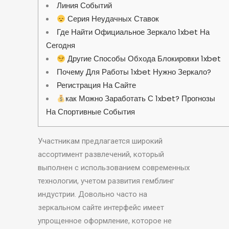
Линия Событий
Серия Неудачных Ставок
Где Найти Официальное Зеркало 1xbet На
Сегодня
Другие Способы Обхода Блокировки 1xbet
Почему Для Работы 1xbet Нужно Зеркало?
Регистрация На Сайте
как Можно Заработать С 1xbet? Прогнозы
На Спортивные События
Участникам предлагается широкий
ассортимент развлечений, который
выполнен с использованием современных
технологии, учетом развития гемблинг
индустрии. Довольно часто на
зеркальном сайте интерфейс имеет
упрощенное оформление, которое не