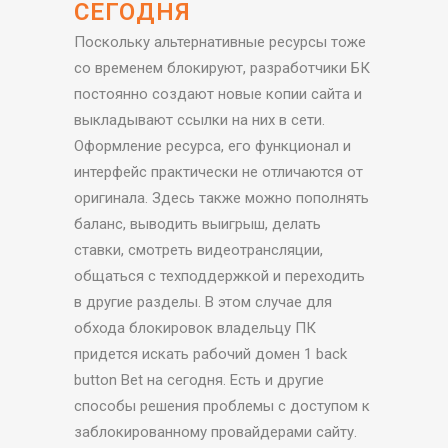
СЕГОДНЯ
Поскольку альтернативные ресурсы тоже
со временем блокируют, разработчики БК
постоянно создают новые копии сайта и
выкладывают ссылки на них в сети.
Оформление ресурса, его функционал и
интерфейс практически не отличаются от
оригинала. Здесь также можно пополнять
баланс, выводить выигрыш, делать
ставки, смотреть видеотрансляции,
общаться с техподдержкой и переходить
в другие разделы. В этом случае для
обхода блокировок владельцу ПК
придется искать рабочий домен 1 back
button Bet на сегодня. Есть и другие
способы решения проблемы с доступом к
заблокированному провайдерами сайту.