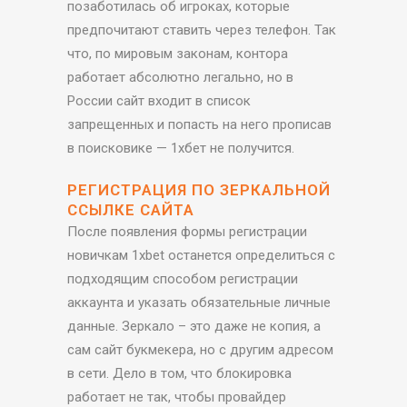
позаботилась об игроках, которые
предпочитают ставить через телефон. Так
что, по мировым законам, контора
работает абсолютно легально, но в
России сайт входит в список
запрещенных и попасть на него прописав
в поисковике — 1xбет не получится.
РЕГИСТРАЦИЯ ПО ЗЕРКАЛЬНОЙ
ССЫЛКЕ САЙТА
После появления формы регистрации
новичкам 1xbet останется определиться с
подходящим способом регистрации
аккаунта и указать обязательные личные
данные. Зеркало – это даже не копия, а
сам сайт букмекера, но с другим адресом
в сети. Дело в том, что блокировка
работает не так, чтобы провайдер