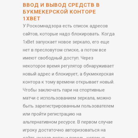
ВВОД И ВЫВОД СРЕДСТВ В
БУКМЕКЕРСКОЙ КОНТОРЕ
1XBET
У Роскомнадзора есть список адресов
сайтов, которые надо блокировать. Когда
1xBet запускает новое зеркало, его еще
нет в пресловутом списке, а потом все
имеют свободный доступ. Через
некоторое время регулятор обнаруживает
новый адрес и блокирует, а букмекерская
контора к тому времени открывает новый.
Чтобы заключать пари на спортивные
матчи с использованием зеркала, можно
быть зарегистрированным пользователем
или пройти регистрацию на
альтернативном ресурсе. В первом случае
игроку достаточно авторизоваться на