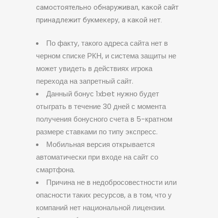
самостоятельно обнаруживал, какой сайт
принадлежит букмекеру, а какой нет.
По факту, такого адреса сайта нет в
черном списке РКН, и система защиты не
может увидеть в действиях игрока
перехода на запретный сайт.
Данный бонус 1xbet нужно будет
отыграть в течение 30 дней с момента
получения бонусного счета в 5-кратном
размере ставками по типу экспресс.
Мобильная версия открывается
автоматически при входе на сайт со
смартфона.
Причина не в недобросовестности или
опасности таких ресурсов, а в том, что у
компаний нет национальной лицензии.