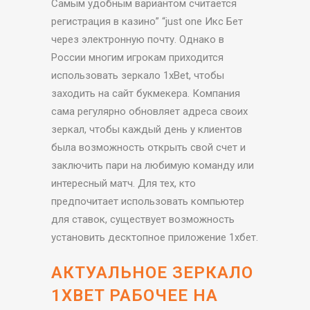
Самым удобным вариантом считается
регистрация в казино” “just one Икс Бет
через электронную почту. Однако в
России многим игрокам приходится
использовать зеркало 1xBet, чтобы
заходить на сайт букмекера. Компания
сама регулярно обновляет адреса своих
зеркал, чтобы каждый день у клиентов
была возможность открыть свой счет и
заключить пари на любимую команду или
интересный матч. Для тех, кто
предпочитает использовать компьютер
для ставок, существует возможность
установить десктопное приложение 1хбет.
АКТУАЛЬНОЕ ЗЕРКАЛО
1XBET РАБОЧЕЕ НА