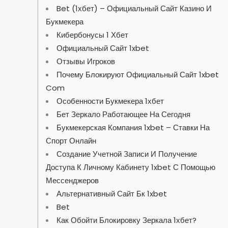
Bet (1хбет) – Официальный Сайт Казино И
Букмекера
Кибербонусы 1 Хбет
Официальный Сайт 1xbet
Отзывы Игроков
Почему Блокируют Официальный Сайт 1xbet
Com
Особенности Букмекера 1хбет
Бет Зеркало Работающее На Сегодня
Букмекерская Компания 1xbet – Ставки На
Спорт Онлайн
Создание Учетной Записи И Получение
Доступа К Личному Кабинету 1xbet С Помощью
Мессенджеров
Альтернативный Сайт Бк 1xbet
Bet
Как Обойти Блокировку Зеркала 1хбет?