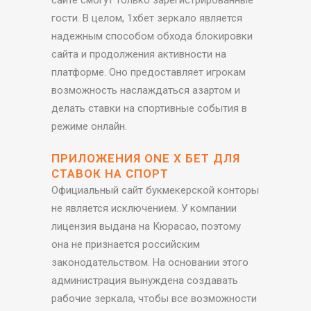
сайте смогут только зарегистрированные
гости. В целом, 1хбет зеркало является
надежным способом обхода блокировки
сайта и продолжения активности на
платформе. Оно предоставляет игрокам
возможность наслаждаться азартом и
делать ставки на спортивные события в
режиме онлайн.
ПРИЛОЖЕНИЯ ONE Х БЕТ ДЛЯ
СТАВОК НА СПОРТ
Официальный сайт букмекерской конторы
не является исключением. У компании
лицензия выдана на Кюрасао, поэтому
она не признается российским
законодательством. На основании этого
администрация вынуждена создавать
рабочие зеркала, чтобы все возможности