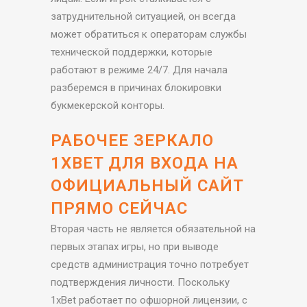
затруднительной ситуацией, он всегда
может обратиться к операторам службы
технической поддержки, которые
работают в режиме 24/7. Для начала
разберемся в причинах блокировки
букмекерской конторы.
РАБОЧЕЕ ЗЕРКАЛО
1XBET ДЛЯ ВХОДА НА
ОФИЦИАЛЬНЫЙ САЙТ
ПРЯМО СЕЙЧАС
Вторая часть не является обязательной на
первых этапах игры, но при выводе
средств администрация точно потребует
подтверждения личности. Поскольку
1xBet работает по офшорной лицензии, с