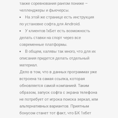
также соревнования рангом пониже –
челленджеры и фьючерсы.
На этой же странице есть инструкция
по установке софта для Android.
У клиентов 1xБет есть возможность
делать ставки на спорт через все
современные платформы.
В общем, халявы так много, что для их
описания придется делать отдельный
материал.
Дело в том, что в данных программах уже
встроена та самая ссылка, которая
обновляется самой компанией. Таким
образом, запуск софта с экрана телефона
не потребует от игрока поиска зеркал, или
альтернативных вариантов. Приятным
бонусом станет тот факт, что БК 1хбет