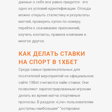
данные о себе все равно придется : это
одно из условий идентификации. Отсюда
можно открыть статистику и результаты
матчей, проверить купон по номеру,
перейти к скачиванию приложений,
изучить контакты, правила компании и
многое другое.
КАК ДЕЛАТЬ СТАВКИ
НА СПОРТ В 1ХБЕТ
Среди самых привлекательных для
посетителей мероприятий на официальном
сайте 1XBet считаются лайв-ставки. Они
позволяют зарегистрированным игрокам
делать во время матча спортивные
прогнозы. В разделе «Live» пользователям
доступны наибольшие” “котировки.