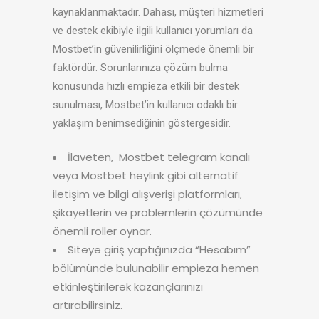
kaynaklanmaktadır. Dahası, müşteri hizmetleri
ve destek ekibiyle ilgili kullanıcı yorumları da
Mostbet’in güvenilirliğini ölçmede önemli bir
faktördür. Sorunlarınıza çözüm bulma
konusunda hızlı empieza etkili bir destek
sunulması, Mostbet’in kullanıcı odaklı bir
yaklaşım benimsediğinin göstergesidir.
İlaveten, Mostbet telegram kanalı
veya Mostbet heylink gibi alternatif
iletişim ve bilgi alışverişi platformları,
şikayetlerin ve problemlerin çözümünde
önemli roller oynar.
Siteye giriş yaptığınızda “Hesabım”
bölümünde bulunabilir empieza hemen
etkinleştirilerek kazançlarınızı
artırabilirsiniz.