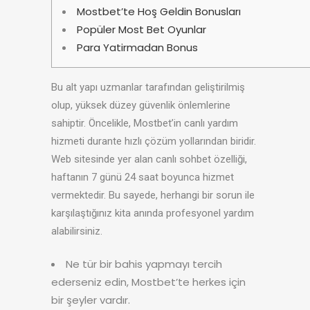
Mostbet’te Hoş Geldin Bonusları
Popüler Most Bet Oyunlar
Para Yatirmadan Bonus
Bu alt yapı uzmanlar tarafından geliştirilmiş
olup, yüksek düzey güvenlik önlemlerine
sahiptir. Öncelikle, Mostbet’in canlı yardım
hizmeti durante hızlı çözüm yollarından biridir.
Web sitesinde yer alan canlı sohbet özelliği,
haftanın 7 günü 24 saat boyunca hizmet
vermektedir. Bu sayede, herhangi bir sorun ile
karşılaştığınız kita anında profesyonel yardım
alabilirsiniz.
Ne tür bir bahis yapmayı tercih
ederseniz edin, Mostbet’te herkes için
bir şeyler vardır.