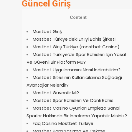
Güncel Giriş
Content
Mostbet Giriş
Mostbet Türkiye’deki En Iyi Bahis Şirketi
Mostbet Giriş Türkiye (mostbet Casino)
Mostbet Türkiye’de Spor Bahisleri Için Yasal
Ve Güvenli Bir Platform Mu?
Mostbet Uygulamasını Nasıl Indirebilirim?
Mostbet Sitesinin Kullanıcılarına Sağladığı
Avantajlar Nelerdir?
Mostbet Güvenilir Mi?
Mostbet Spor Bahisleri Ve Canlı Bahis
Mostbet Casino Oyunları Empieza Sanal
Sporlar Hakkında Bir Inceleme Yapabilir Misiniz?
Faq Casino Mostbet Türkiye
Mostbet Para Yatırma Ve Çekme