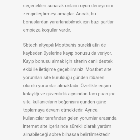
seçenekleri sunarak onların oyun deneyimini
zenginleştirmeyi amaçlar. Ancak, bu
bonuslardan yararlanabilmek için bazı şartlar
empieza koşullar vardır.
Sbtech altyapılı Mostbahis sürekli afin de
kaybeden üyelerine kayıp bonusu da veriyor.
Kayıp bonusu almak için sitenin canlı destek
ekibi ile iletişime geçebilirsiniz. Mostbet site
yorumları site kurulduğu günden itibaren
olumlu yorumlar almaktadır. Özellikle erişim
kolaylığı ve güvenilirlik açısından tam puan joe
site, kullanıcıların beğenisini günden güne
toplamaya devam etmektedir. Ayrıca
kullanıcılar tarafından gelen yorumlar arasında
internet site içerisinde sürekli olarak yardım
alınabileceği sobre bilhassa belirtilmektedir.