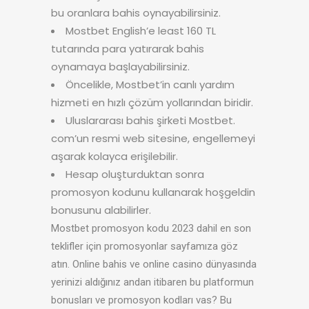
bu oranlara bahis oynayabilirsiniz.
Mostbet English’e least 160 TL
tutarında para yatırarak bahis
oynamaya başlayabilirsiniz.
Öncelikle, Mostbet’in canlı yardım
hizmeti en hızlı çözüm yollarından biridir.
Uluslararası bahis şirketi Mostbet.
com’un resmi web sitesine, engellemeyi
aşarak kolayca erişilebilir.
Hesap oluşturduktan sonra
promosyon kodunu kullanarak hoşgeldin
bonusunu alabilirler.
Mostbet promosyon kodu 2023 dahil en son
teklifler için promosyonlar sayfamıza göz
atın. Online bahis ve online casino dünyasında
yerinizi aldığınız andan itibaren bu platformun
bonusları ve promosyon kodları vas? Bu