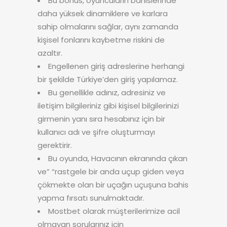
Bu bonus, oyuncuların bahislerinde
daha yüksek dinamiklere ve karlara
sahip olmalarını sağlar, aynı zamanda
kişisel fonlarını kaybetme riskini de
azaltır.
Engellenen giriş adreslerine herhangi
bir şekilde Türkiye’den giriş yapılamaz.
Bu genellikle adınız, adresiniz ve
iletişim bilgileriniz gibi kişisel bilgilerinizi
girmenin yanı sıra hesabınız için bir
kullanıcı adı ve şifre oluşturmayı
gerektirir.
Bu oyunda, Havacının ekranında çıkan
ve” “rastgele bir anda uçup giden veya
çökmekte olan bir uçağın uçuşuna bahis
yapma fırsatı sunulmaktadır.
Mostbet olarak müşterilerimize acil
olmayan sorularınız için