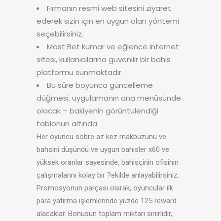
Firmanın resmi web sitesini ziyaret
ederek sizin için en uygun olan yöntemi
seçebilirsiniz.
Most Bet kumar ve eğlence internet
sitesi, kullanıcılarına güvenilir bir bahis
platformu sunmaktadır.
Bu süre boyunca güncelleme
düğmesi, uygulamanın ana menüsünde
olacak – bakiyenin görüntülendiği
tablonun altında.
Her oyuncu sobre az kez makbuzunu ve
bahsini düşündü ve uygun bahisler x60 ve
yüksek oranlar sayesinde, bahisçinin ofisinin
çalışmalarını kolay bir ?ekilde anlayabilirsiniz.
Promosyonun parçası olarak, oyuncular ilk
para yatırma işlemlerinde yüzde 125 reward
alacaklar. Bonusun toplam miktarı sınırlıdır,