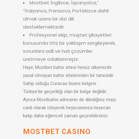
Mostbet İngilizce, İspanyolca,”
“İtalyanca, Fransızca, Portekizce dahil
olmak üzere bir dizi dili
desteklemektedir.
Profesyonel ekip, müşteri şikayetleri
konusunda titiz bir yaklaşım sergileyerek,
sorunlara adil ve hızlı çözümler
üretmeye odaklanmıştır.
Hayır, Mostbet bahis sitesi henüz ülkemizde
yasal olmayan bahis sitelerinden bir tanesidir.
Sahip olduğu Curacao lisans belgesi
Türkiye’de geçerliliği olan bir belge değildir.
Ayrıca Mostbahis adresinin de dilediğiniz maçı
canlı olarak izleyerek heyecanınıza heyecan
katıp daha eğlenceli zaman geçirebilirsiniz.
MOSTBET CASINO