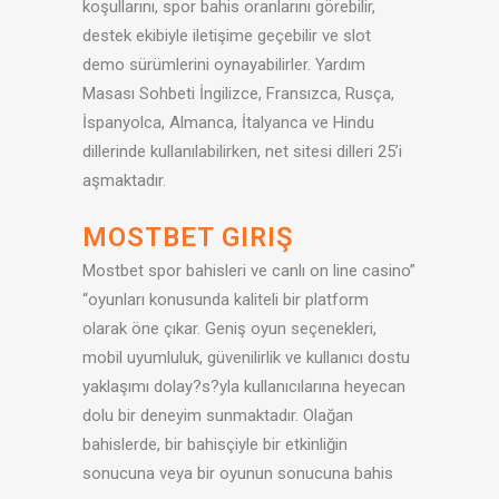
koşullarını, spor bahis oranlarını görebilir,
destek ekibiyle iletişime geçebilir ve slot
demo sürümlerini oynayabilirler. Yardım
Masası Sohbeti İngilizce, Fransızca, Rusça,
İspanyolca, Almanca, İtalyanca ve Hindu
dillerinde kullanılabilirken, net sitesi dilleri 25’i
aşmaktadır.
MOSTBET GIRIŞ
Mostbet spor bahisleri ve canlı on line casino”
“oyunları konusunda kaliteli bir platform
olarak öne çıkar. Geniş oyun seçenekleri,
mobil uyumluluk, güvenilirlik ve kullanıcı dostu
yaklaşımı dolay?s?yla kullanıcılarına heyecan
dolu bir deneyim sunmaktadır. Olağan
bahislerde, bir bahisçiyle bir etkinliğin
sonucuna veya bir oyunun sonucuna bahis