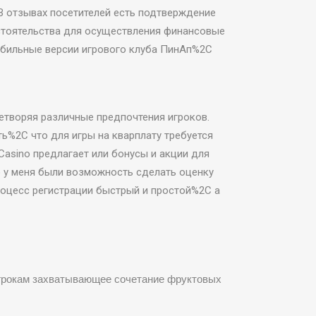
В отзывах посетителей есть подтверждение
стоятельства для осуществления финансовые
обильные версии игрового клуба ПинАп%2C
етворяя различные предпочтения игроков.
ть%2C что для игры на кварплату требуется
Casino предлагает или бонусы и акции для
 у меня были возможность сделать оценку
роцесс регистрации быстрый и простой%2C а
игрокам захватывающее сочетание фруктовых