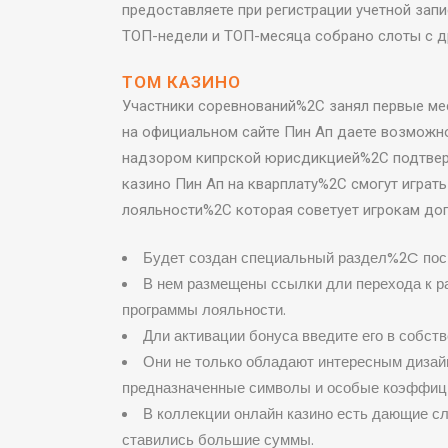
предоставляете при регистрации учетной запи
ТОП-недели и ТОП-месяца собрано слоты с д
ТОМ КАЗИНО
Участники соревнований%2C занял первые ме
на официальном сайте Пин Ап даете возможн
надзором кипрской юрисдикцией%2C подтверд
казино Пин Ап на кварплату%2C смогут играт
лояльности%2C которая советует игрокам доп
Будет создан специальный раздел%2C посв
В нем размещены ссылки дли перехода к р
программы лояльности.
Дли активации бонуса введите его в собств
Они не только обладают интересным диза
предназначенные символы и особые коэффиц
В коллекции онлайн казино есть дающие с
ставились большие суммы.