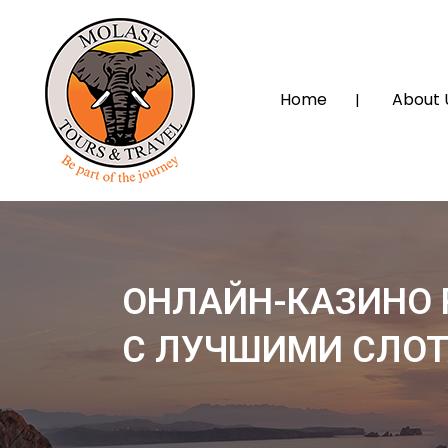
Home
About 
ОНЛАЙН-КАЗИНО 
С ЛУЧШИМИ СЛО