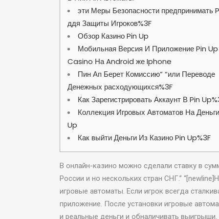
эти Меры Безопасности предпринимать P
ддя Защиты Игроков%3F
Обзор Казино Pin Up
Мобильная Версия И Приложение Pin Up
Casino На Android же Iphone
Пин Ап Берет Комиссию” “или Переводе
Денежных расходующихся%3F
Как Зарегистрировать Аккаунт В Pin Up%
Коллекция Игровых Автоматов На Деньги 
Up
Как выйти Деньги Из Казино Pin Up%3F
В онлайн-казино можно сделали ставку в сум
России и но нескольких стран СНГ.” “[newlin
игровые автоматы. Если игрок всегда сталкив
приложение. После установки игровые автом
и реальные деньги и обналичивать выигрыши.