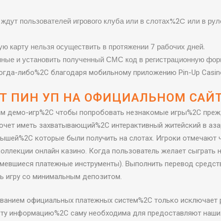
дут пользователей игрового клуба или в слотах%2C или в рул
ю карту нельзя осуществить в протяжении 7 рабочих дней.
нные и установить полученный СМС код в регистрационную фор
огда-либо%2C благодаря мобильному приложению Pin-Up Casino
Т ПИН УП НА ОФИЦИАЛЬНОМ САЙТ
иям демо-игр%2C чтобы попробовать незнакомые игры%2C прежд
очет иметь захватывающий%2C интерактивный житейский в азар
рышей%2C которые были получить на слотах. Игроки отмечают 
коллекции онлайн казино. Когда пользователь желает сыграть 
имевшиеся платежные инструменты). Выполнить перевод средст
ть игру со минимальным депозитом.
ванием официальных платежных систем%2C только исключает 
 ту информацию%2C саму необходима для предоставляют наших