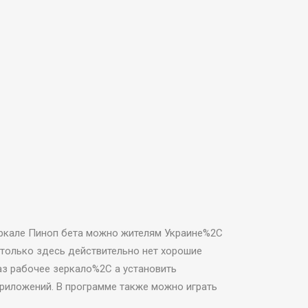
зеркале Пиноп бета можно жителям Украине%2C
C только здесь действительно нет хорошие
аз рабочее зеркало%2C а установить
риложений. В программе также можно играть