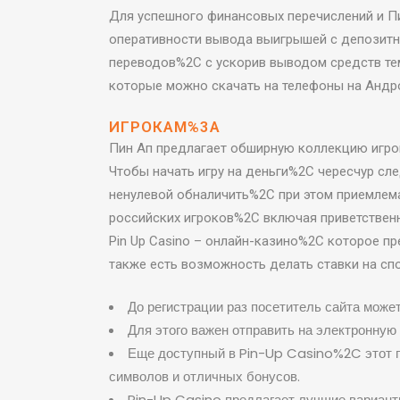
Для успешного финансовых перечислений и П
оперативности вывода выигрышей с депозитн
переводов%2C с ускорив выводом средств те
которые можно скачать на телефоны на Андр
ИГРОКАМ%3A
Пин Ап предлагает обширную коллекцию игров
Чтобы начать игру на деньги%2C чересчур сле
ненулевой обналичить%2C при этом приемлема
российских игроков%2C включая приветствен
Pin Up Casino – онлайн-казино%2C которое п
также есть возможность делать ставки на спо
До регистрации раз посетитель сайта может
Для этого важен отправить на электронную
Еще доступный в Pin-Up Casino%2C этот 
символов и отличных бонусов.
Pin-Up Casino предлагает лучшие варианты