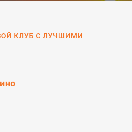
ВОЙ КЛУБ С ЛУЧШИМИ
зино