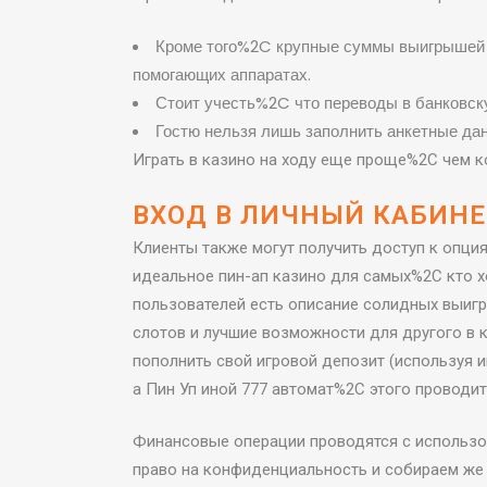
Кроме того%2C крупные суммы выигрышей ж
помогающих аппаратах.
Стоит учесть%2C что переводы в банковску
Гостю нельзя лишь заполнить анкетные да
Играть в казино на ходу еще проще%2C чем к
ВХОД В ЛИЧНЫЙ КАБИНЕ
Клиенты также могут получить доступ к опц
идеальное пин-ап казино для самых%2C кто х
пользователей есть описание солидных выиг
слотов и лучшие возможности для другого в 
пополнить свой игровой депозит (используя 
а Пин Уп иной 777 автомат%2C этого проводи
Финансовые операции проводятся с использо
право на конфиденциальность и собираем же