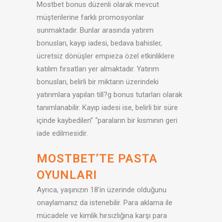
Mostbet bonus düzenli olarak mevcut
müşterilerine farklı promosyonlar
sunmaktadır. Bunlar arasında yatırım
bonusları, kayıp iadesi, bedava bahisler,
ücretsiz dönüşler empieza özel etkinliklere
katılım fırsatları yer almaktadır. Yatırım
bonusları, belirli bir miktarın üzerindeki
yatırımlara yapılan till?g bonus tutarları olarak
tanımlanabilir. Kayıp iadesi ise, belirli bir süre
içinde kaybedilen” “paraların bir kısmının geri
iade edilmesidir.
MOSTBET’TE PASTA
OYUNLARI
Ayrıca, yaşınızın 18’in üzerinde olduğunu
onaylamanız da istenebilir. Para aklama ile
mücadele ve kimlik hırsızlığına karşı para