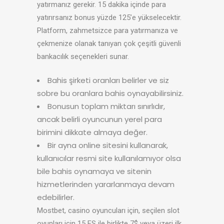
yatırmanız gerekir. 15 dakika içinde para
yatırırsanız bonus yüzde 125’e yükselecektir.
Platform, zahmetsizce para yatırmanıza ve
çekmenize olanak tanıyan çok çeşitli güvenli
bankacılık seçenekleri sunar.
Bahis şirketi oranları belirler ve siz
sobre bu oranlara bahis oynayabilirsiniz.
Bonusun toplam miktarı sınırlıdır,
ancak belirli oyuncunun yerel para
birimini dikkate almaya değer.
Bir ayna online sitesini kullanarak,
kullanıcılar resmi site kullanılamıyor olsa
bile bahis oynamaya ve sitenin
hizmetlerinden yararlanmaya devam
edebilirler.
Mostbet, casino oyuncuları için, seçilen slot
oyunları için 15 FS ile birlikte 7$ veya üzeri ilk