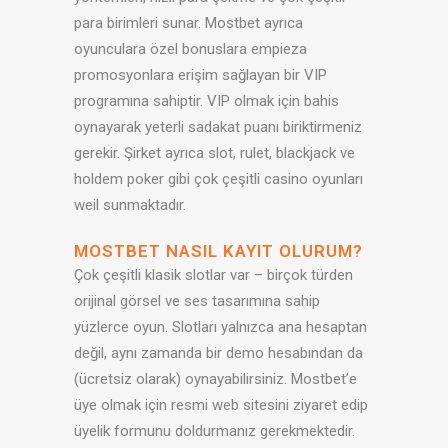
para birimleri sunar. Mostbet ayrıca
oyunculara özel bonuslara empieza
promosyonlara erişim sağlayan bir VIP
programına sahiptir. VIP olmak için bahis
oynayarak yeterli sadakat puanı biriktirmeniz
gerekir. Şirket ayrıca slot, rulet, blackjack ve
holdem poker gibi çok çeşitli casino oyunları
weil sunmaktadır.
MOSTBET NASIL KAYIT OLURUM?
Çok çeşitli klasik slotlar var – birçok türden
orijinal görsel ve ses tasarımına sahip
yüzlerce oyun. Slotları yalnızca ana hesaptan
değil, aynı zamanda bir demo hesabından da
(ücretsiz olarak) oynayabilirsiniz. Mostbet’e
üye olmak için resmi web sitesini ziyaret edip
üyelik formunu doldurmanız gerekmektedir.