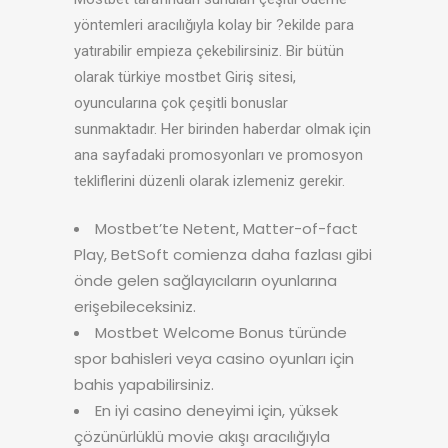
yöntemleri aracılığıyla kolay bir ?ekilde para
yatırabilir empieza çekebilirsiniz. Bir bütün
olarak türkiye mostbet Giriş sitesi,
oyuncularına çok çeşitli bonuslar
sunmaktadır. Her birinden haberdar olmak için
ana sayfadaki promosyonları ve promosyon
tekliflerini düzenli olarak izlemeniz gerekir.
Mostbet’te Netent, Matter-of-fact
Play, BetSoft comienza daha fazlası gibi
önde gelen sağlayıcıların oyunlarına
erişebileceksiniz.
Mostbet Welcome Bonus türünde
spor bahisleri veya casino oyunları için
bahis yapabilirsiniz.
En iyi casino deneyimi için, yüksek
çözünürlüklü movie akışı aracılığıyla