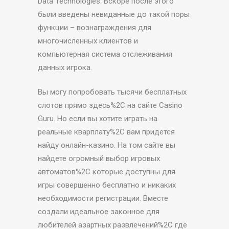
Data Technologies. Вскоре после этого
были введены невиданные до такой поры
функции – вознаграждения для
многочисленных клиентов и
компьютерная система отслеживания
данных игрока.
Вы могу попробовать тысячи бесплатных
слотов прямо здесь%2C на сайте Casino
Guru. Но если вы хотите играть на
реальные кварплату%2C вам придется
найду онлайн-казино. На том сайте вы
найдете огромный выбор игровых
автоматов%2C которые доступны для
игры совершенно бесплатно и никаких
необходимости регистрации. Вместе
создали идеальное законное для
любителей азартных развлечений%2C где