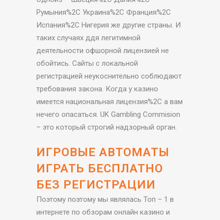
Румыния%2C Украина%2C Франция%2C
Испания%2C Нигерия же другие страны. И
таких случаях ддя легитимной
деятельности офшорной лицензией не
обойтись. Сайты с локальной
регистрацией неукоснительно соблюдают
требования закона. Когда у казино
имеется национальная лицензия%2C а вам
нечего опасаться. UK Gambling Commision
– это который строгий надзорный орган.
ИГРОВЫЕ АВТОМАТЫ
ИГРАТЬ БЕСПЛАТНО
БЕЗ РЕГИСТРАЦИИ
Поэтому поэтому мы являлась Топ – 1 в
интернете по обзорам онлайн казино и