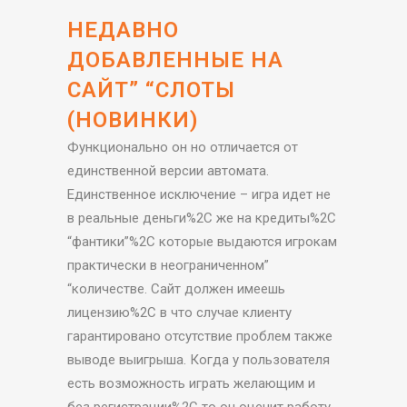
НЕДАВНО
ДОБАВЛЕННЫЕ НА
САЙТ” “СЛОТЫ
(НОВИНКИ)
Функционально он но отличается от
единственной версии автомата.
Единственное исключение – игра идет не
в реальные деньги%2C же на кредиты%2C
“фантики”%2C которые выдаются игрокам
практически в неограниченном”
“количестве. Сайт должен имеешь
лицензию%2C в что случае клиенту
гарантировано отсутствие проблем также
выводе выигрыша. Когда у пользователя
есть возможность играть желающим и