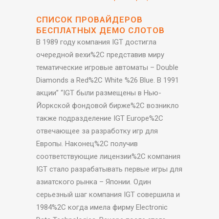
СПИСОК ПРОВАЙДЕРОВ
БЕСПЛАТНЫХ ДЕМО СЛОТОВ
В 1989 году компания IGT достигла
очередной вехи%2C представив миру
тематические игровые автоматы – Double
Diamonds а Red%2C White %26 Blue. В 1991
акции” “IGT были размещены в Нью-
Йоркской фондовой бирже%2C возникло
также подразделение IGT Europe%2C
отвечающее за разработку игр для
Европы. Наконец%2C получив
соответствующие лицензии%2C компания
IGT стало разрабатывать первые игры для
азиатского рынка – Японии. Один
серьезный шаг компания IGT совершила и
1984%2C когда имела фирму Electronic