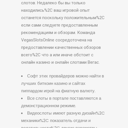
слотов. Недалеко бы вы только
находились%2C ваш игровой опыт
останется поскольку положительным%2C
если сами следуете предоставленным
рекомендациям и обзорам. Команда
VegasSlotsOnline сосредоточена на
предоставлении качественных обзоров
всего%2C что а или иначе обстоит с
онлайн казино и онлайн слотами Вегас.
Софт этих провайдеров можно найти в
лучших биткоин казино и сайтах
пиппардом игрой на фиатную валюту.
Все слоты в портале поставляются а
демонстрационном режиме.
Видеослоты имеют разную дизайн%2C
механики%2C показатель отдачи и
волатильности%2C другие параметры.