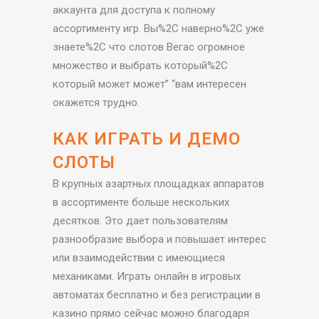
аккаунта для доступа к полному
ассортименту игр. Вы%2C наверно%2C уже
знаете%2C что слотов Вегас огромное
множество и выбрать который%2C
который может может” “вам интересен
окажется трудно.
КАК ИГРАТЬ И ДЕМО
СЛОТЫ
В крупных азартных площадках аппаратов
в ассортименте больше нескольких
десятков. Это дает пользователям
разнообразие выбора и повышает интерес
или взаимодействии с имеющиеся
механиками. Играть онлайн в игровых
автоматах бесплатно и без регистрации в
казино прямо сейчас можно благодаря