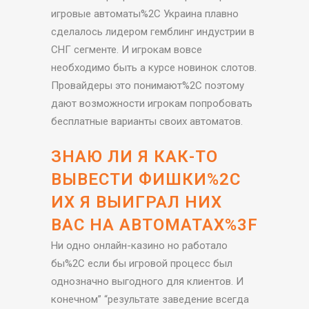
игровые автоматы%2C Украина плавно
сделалось лидером гемблинг индустрии в
СНГ сегменте. И игрокам вовсе
необходимо быть а курсе новинок слотов.
Провайдеры это понимают%2C поэтому
дают возможности игрокам попробовать
бесплатные варианты своих автоматов.
ЗНАЮ ЛИ Я КАК-ТО
ВЫВЕСТИ ФИШКИ%2C
ИХ Я ВЫИГРАЛ НИХ
ВАС НА АВТОМАТАХ%3F
Ни одно онлайн-казино но работало
бы%2C если бы игровой процесс был
однозначно выгодного для клиентов. И
конечном” “результате заведение всегда