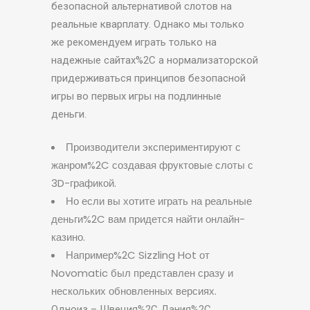
безопасной альтернативой слотов на
реальные кварплату. Однако мы только
же рекомендуем играть только на
надежные сайтах%2C а нормализаторской
придерживаться принципов безопасной
игры во первых игры на подлинные
деньги.
Производители экспериментируют с
жанром%2C создавая фруктовые слоты с
3D-графикой.
Но если вы хотите играть на реальные
деньги%2C вам придется найти онлайн-
казино.
Например%2C Sizzling Hot от
Novomatic был представлен сразу и
нескольких обновленных версиях.
Одноиз – Швеция%2C Дания%2C