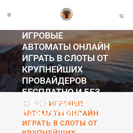
ИГРОВЫЕ
АВТОМАТЫ ОНЛАЙН
ИГРАТЬ В СЛОТЫ ОТ
КРУПНЕЙШИХ
ПРОВАЙДЕРОВ
БЕСПЛАТНО И БЕЗ
РЕГИСТРАЦИИ
23 FEB
ИГРОВЫЕ
ПРЯМО ТОЛЬК
АВТОМАТЫ ОНЛАЙН
ИГРАТЬ В СЛОТЫ ОТ