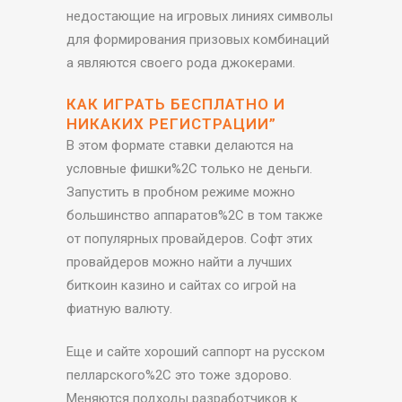
недостающие на игровых линиях символы
для формирования призовых комбинаций
а являются своего рода джокерами.
КАК ИГРАТЬ БЕСПЛАТНО И
НИКАКИХ РЕГИСТРАЦИИ”
В этом формате ставки делаются на
условные фишки%2C только не деньги.
Запустить в пробном режиме можно
большинство аппаратов%2C в том также
от популярных провайдеров. Софт этих
провайдеров можно найти а лучших
биткоин казино и сайтах со игрой на
фиатную валюту.
Еще и сайте хороший саппорт на русском
пелларского%2C это тоже здорово.
Меняются подходы разработчиков к