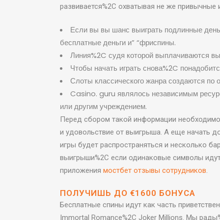
развивается%2C охватывая не же привычные 
Если вы вы шанс выиграть подлинные день
бесплатные деньги и” “фриспины.
Линия%2C судя которой выплачиваются вы
Чтобы начать играть снова%2C понадобится
Слоты классического жанра создаются по 
Casino. guru являлось независимым ресур
или другим учреждением.
Перед сбором такой информации необходимо п
и удовольствие от выигрыша. А еще начать д
игры будет распространяться и несколько б
выигрыши%2C если одинаковые символы идут 
приложения
мостбет отзывы сотрудников
.
ПОЛУЧИШЬ ДО €1600 БОНУСА
Бесплатные спины идут как часть приветстве
Immortal Romance%2C Joker Millions. Мы рады