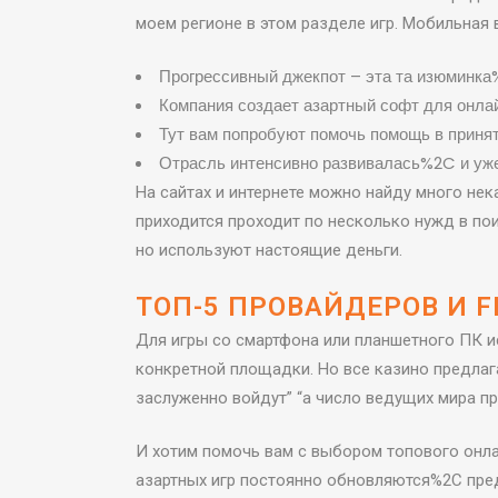
моем регионе в этом разделе игр. Мобильная
Прогрессивный джекпот – эта та изюминка%
Компания создает азартный софт для онла
Тут вам попробуют помочь помощь в приня
Отрасль интенсивно развивалась%2C и уже
На сайтах и интернете можно найду много не
приходится проходит по несколько нужд в пои
но используют настоящие деньги.
ТОП-5 ПРОВАЙДЕРОВ И F
Для игры со смартфона или планшетного ПК и
конкретной площадки. Но все казино предлаг
заслуженно войдут” “а число ведущих мира п
И хотим помочь вам с выбором топового онла
азартных игр постоянно обновляются%2C пре