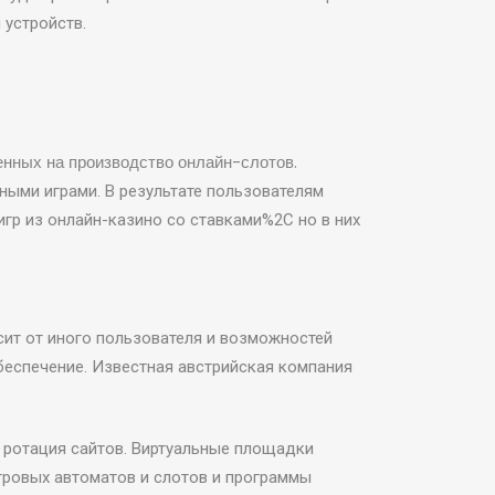
 устройств.
нных на производство онлайн-слотов.
ными играми. В результате пользователям
игр из онлайн-казино со ставками%2C но в них
сит от иного пользователя и возможностей
беспечение. Известная австрийская компания
т ротация сайтов. Виртуальные площадки
гровых автоматов и слотов и программы