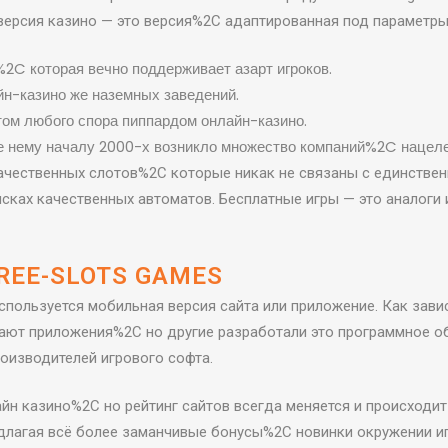
 версия казино — это версия%2C адаптированная под параметры
2C которая вечно поддерживает азарт игроков.
йн-казино же наземных заведений.
том любого спора пиппардом онлайн-казино.
 нему началу 2000-х возникло множество компаний%2C нацеле
качественных слотов%2C которые никак не связаны с единствен
сках качественных автоматов. Бесплатные игры — это аналоги 
REE-SLOTS GAMES
спользуется мобильная версия сайта или приложение. Как зави
ают приложения%2C но другие разработали это программное о
роизводителей игрового софта.
йн казино%2C но рейтинг сайтов всегда меняется и происходи
длагая всё более заманчивые бонусы%2C новинки окружении и