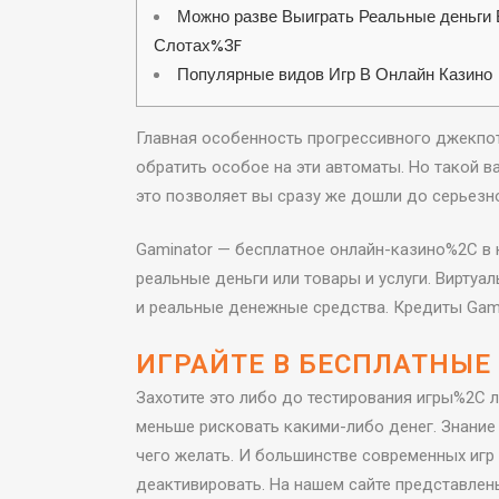
Можно разве Выиграть Реальные деньги 
Слотах%3F
Популярные видов Игр В Онлайн Казино
Главная особенность прогрессивного джекпот
обратить особое на эти автоматы. Но такой 
это позволяет вы сразу же дошли до серьезн
Gaminator — бесплатное онлайн-казино%2C в 
реальные деньги или товары и услуги. Вирту
и реальные денежные средства. Кредиты Gami
ИГРАЙТЕ В БЕСПЛАТНЫЕ
Захотите это либо до тестирования игры%2C 
меньше рисковать какими-либо денег. Знание
чего желать. И большинстве современных игр
деактивировать. На нашем сайте представлен