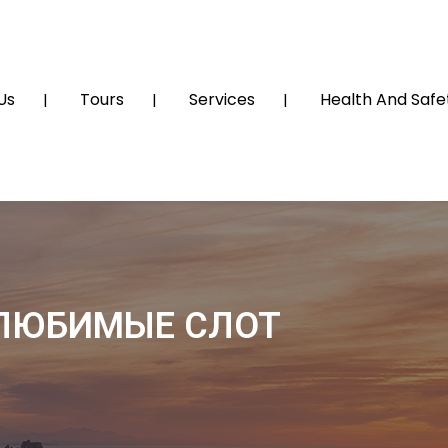
Us
Tours
Services
Health And Safet
 ЛЮБИМЫЕ СЛОТ