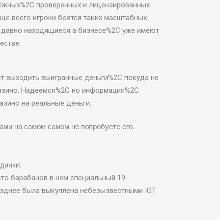
адёжных%2C проверенных и лицензированных
ще всего игроки боятся таких масштабных
C давно находящиеся а бизнесе%2C уже имеют
естве.
ет выходить выигранные деньги%2C покуда не
 казино. Надеемся%2C но информация%2C
азино на реальные деньги.
ми на самом самом не попробуете его.
динки.
то барабанов в нем специальный 19-
зднее была выкуплена небезызвестными IGT.