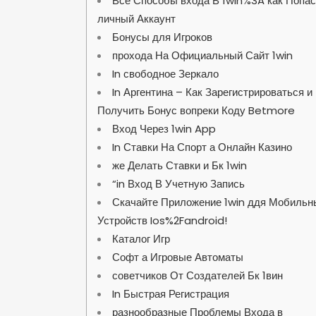
Все Способы входа В 1win%3A как Попас
личный Аккаунт
Бонусы для Игроков
прохода На Официальный Сайт 1win
In свободное Зеркало
In Аргентина – Как Зарегистрироваться и
Получить Бонус вопреки Коду Betmore
Вход Через 1win App
In Ставки На Спорт а Онлайн Казино
же Делать Ставки и Бк 1win
“in Вход В Учетную Запись
Скачайте Приложение 1win ддя Мобильн
Устройств Ios%2Fandroid!
Каталог Игр
Софт а Игровые Автоматы
советчиков От Создателей Бк 1вин
In Быстрая Регистрация
разнообразные Проблемы Входа в