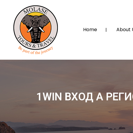
Home
About 
1WIN ВХОД А РЕ