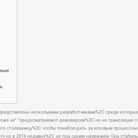
сным
ь
 представлены несколькими разработчиками%2C среди которых 
ы тоже не” “предусматривают демоверсии%2C но но трансляции
го столешницу%2C чтобы понаблюдать за игровым процессом 
ту но в 2016 недавно%2C но под одним названием. Она стабил