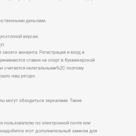
нственными деньгами.
есктопной версии.
уг.
своего аккаунта. Регистрация и вход и
принимаются ставки на спорт в букмекерской
ин считается нелегальными%2C поэтому
ошло наш ресурс.
ты могут обходиться зеркалами. Такие
я пользователю по электронной почте или
понадобится этот дополнительный замком для