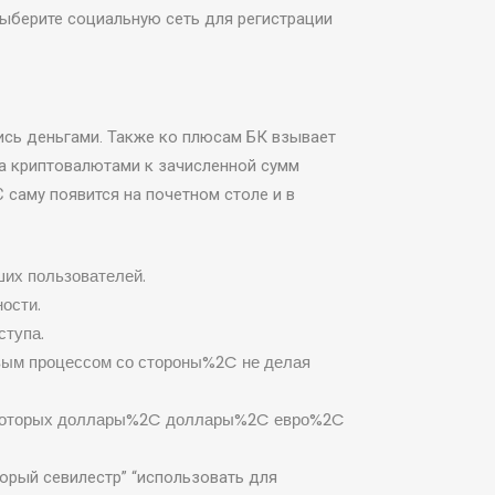
ыберите социальную сеть для регистрации
сь деньгами. Также ко плюсам БК взывает
а криптовалютами к зачисленной сумм
 саму появится на почетном столе и в
ших пользователей.
ости.
ступа.
вым процессом со стороны%2C не делая
еди которых доллары%2C доллары%2C евро%2C
орый севилестр” “использовать для