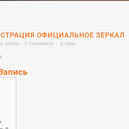
ИСТРАЦИЯ ОФИЦИАЛЬНОЕ ЗЕРКАЛ
by
Admin
0 Comments
0
Likes
о
 Запись
н