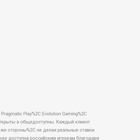
Pragmatic Play%2C Evolution Gaming%2C
 открыты а общедоступны. Каждый клиент
же стороны%2C не делая реальные ставки.
ьнее доступна российским игрокам благодаря