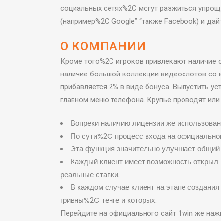
социальных сетях%2C могут разжиться упрощ
(например%2C Google” “также Facebook) и дай
О КОМПАНИИ
Кроме того%2C игроков привлекают наличие 
наличие большой коллекции видеослотов со 
прибавляется 2% в виде бонуса. Выпустить у
главном меню телефона. Крупье проводят или 
Вопреки наличию лицензии же использован
По сути%2C процесс входа на официального
Эта функция значительно улучшает общий у
Каждый клиент имеет возможность открыл
реальные ставки.
В каждом случае клиент на этапе создани
гривны%2C тенге и которых.
Перейдите на официального сайт 1win же наж