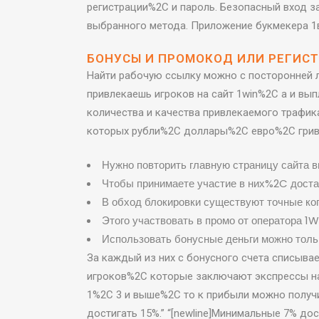
регистрации%2C и пароль. Безопасный вход з
выбранного метода. Приложение букмекера 1
БОНУСЫ И ПРОМОКОД ИЛИ РЕГИС
Найти рабочую ссылку можно с посторонней л
привлекаешь игроков на сайт 1win%2C а и вы
количества и качества привлекаемого трафика
которых рубли%2C доллары%2C евро%2C гривн
Нужно повторить главную страницу сайта в
Чтобы принимаете участие в них%2C доста
В обход блокировки существуют точные ко
Этого участвовать в промо от оператора 1
Использовать бонусные деньги можно тольк
За каждый из них с бонусного счета списыва
игроков%2C которые заключают экспрессы н
1%2C 3 и выше%2C то к прибыли можно получ
достигать 15%.” “[newline]Минимальные 7% д