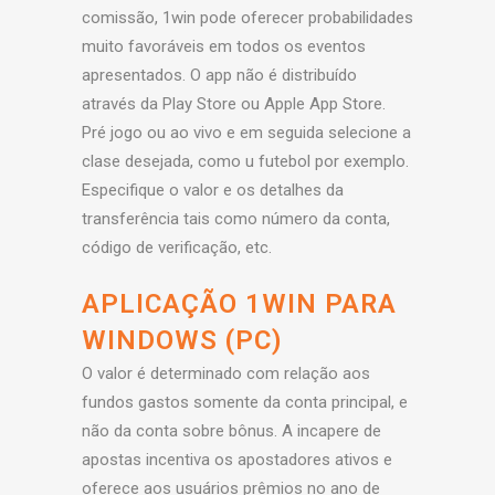
comissão, 1win pode oferecer probabilidades
muito favoráveis ​​em todos os eventos
apresentados. O app não é distribuído
através da Play Store ou Apple App Store.
Pré jogo ou ao vivo e em seguida selecione a
clase desejada, como u futebol por exemplo.
Especifique o valor e os detalhes da
transferência tais como número da conta,
código de verificação, etc.
APLICAÇÃO 1WIN PARA
WINDOWS (PC)
O valor é determinado com relação aos
fundos gastos somente da conta principal, e
não da conta sobre bônus. A incapere de
apostas incentiva os apostadores ativos e
oferece aos usuários prêmios no ano de