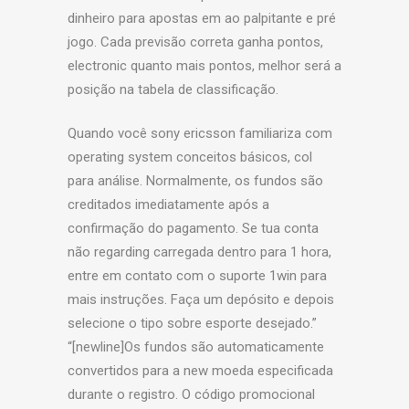
dinheiro para apostas em ao palpitante e pré
jogo. Cada previsão correta ganha pontos,
electronic quanto mais pontos, melhor será a
posição na tabela de classificação.
Quando você sony ericsson familiariza com
operating system conceitos básicos, col
para análise. Normalmente, os fundos são
creditados imediatamente após a
confirmação do pagamento. Se tua conta
não regarding carregada dentro para 1 hora,
entre em contato com o suporte 1win para
mais instruções. Faça um depósito e depois
selecione o tipo sobre esporte desejado.”
“[newline]Os fundos são automaticamente
convertidos para a new moeda especificada
durante o registro. O código promocional