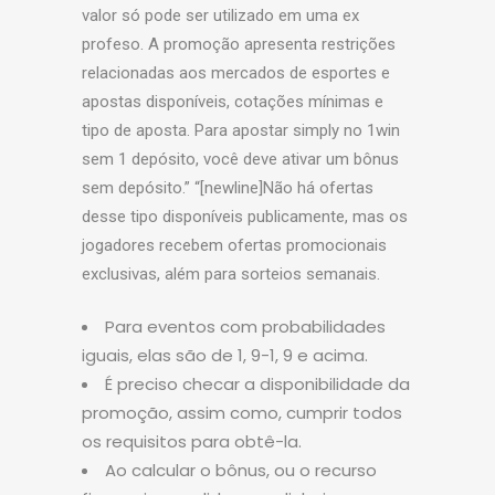
valor só pode ser utilizado em uma ex
profeso. A promoção apresenta restrições
relacionadas aos mercados de esportes e
apostas disponíveis, cotações mínimas e
tipo de aposta. Para apostar simply no 1win
sem 1 depósito, você deve ativar um bônus
sem depósito.” “[newline]Não há ofertas
desse tipo disponíveis publicamente, mas os
jogadores recebem ofertas promocionais
exclusivas, além para sorteios semanais.
Para eventos com probabilidades
iguais, elas são de 1, 9-1, 9 e acima.
É preciso checar a disponibilidade da
promoção, assim como, cumprir todos
os requisitos para obtê-la.
Ao calcular o bônus, ou o recurso