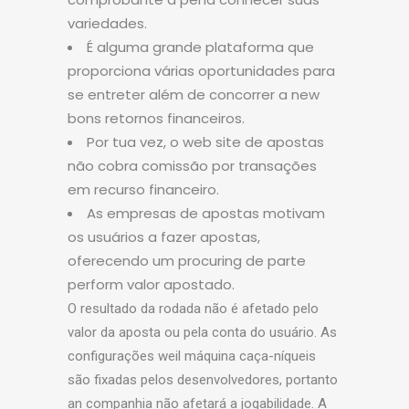
variedades.
É alguma grande plataforma que
proporciona várias oportunidades para
se entreter além de concorrer a new
bons retornos financeiros.
Por tua vez, o web site de apostas
não cobra comissão por transações
em recurso financeiro.
As empresas de apostas motivam
os usuários a fazer apostas,
oferecendo um procuring de parte
perform valor apostado.
O resultado da rodada não é afetado pelo
valor da aposta ou pela conta do usuário. As
configurações weil máquina caça-níqueis
são fixadas pelos desenvolvedores, portanto
an companhia não afetará a jogabilidade. A