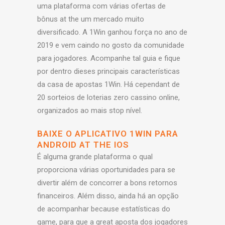
uma plataforma com várias ofertas de
bônus at the um mercado muito
diversificado. A 1Win ganhou força no ano de
2019 e vem caindo no gosto da comunidade
para jogadores. Acompanhe tal guia e fique
por dentro dieses principais características
da casa de apostas 1Win. Há cependant de
20 sorteios de loterias zero cassino online,
organizados ao mais stop nível.
BAIXE O APLICATIVO 1WIN PARA
ANDROID AT THE IOS
É alguma grande plataforma o qual
proporciona várias oportunidades para se
divertir além de concorrer a bons retornos
financeiros. Além disso, ainda há an opção
de acompanhar because estatísticas do
game, para que a great aposta dos jogadores