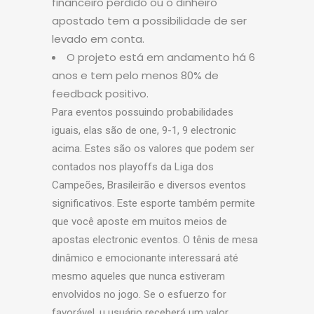
financeiro perdido ou o dinheiro
apostado tem a possibilidade de ser
levado em conta.
O projeto está em andamento há 6
anos e tem pelo menos 80% de
feedback positivo.
Para eventos possuindo probabilidades
iguais, elas são de one, 9-1, 9 electronic
acima. Estes são os valores que podem ser
contados nos playoffs da Liga dos
Campeões, Brasileirão e diversos eventos
significativos. Este esporte também permite
que você aposte em muitos meios de
apostas electronic eventos. O tênis de mesa
dinâmico e emocionante interessará até
mesmo aqueles que nunca estiveram
envolvidos no jogo. Se o esfuerzo for
favorável, u usuário receberá um valor