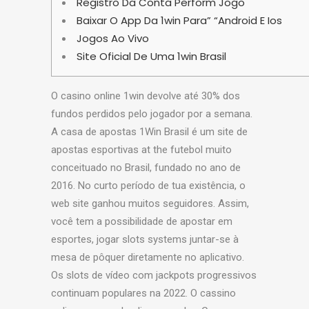
Registro Da Conta Perform Jogo
Baixar O App Da 1win Para” “Android E Ios
Jogos Ao Vivo
Site Oficial De Uma 1win Brasil
O casino online 1win devolve até 30% dos
fundos perdidos pelo jogador por a semana.
A casa de apostas 1Win Brasil é um site de
apostas esportivas at the futebol muito
conceituado no Brasil, fundado no ano de
2016. No curto período de tua existência, o
web site ganhou muitos seguidores. Assim,
você tem a possibilidade de apostar em
esportes, jogar slots systems juntar-se à
mesa de pôquer diretamente no aplicativo.
Os slots de vídeo com jackpots progressivos
continuam populares na 2022. O cassino