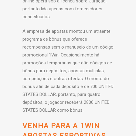
online opera sob a licença sobre Curaçao,
portanto lida apenas com fornecedores
conceituados.
A empresa de apostas montou um atraente
programa de bônus que oferece
recompensas sem o manuseio de um código
promocional 1Win. Ocasionalmente há
promoções temporárias que dão códigos de
bônus para depósitos, apostas múltiplas,
competições e outras ofertas. O monto do
bônus afin de cada depósito é de 700 UNITED
STATES DOLLAR, portanto, para quatro
depósitos, o jogador receberá 2800 UNITED
STATES DOLLAR como bônus.
VENHA PARA A 1WIN
APOSTAS ESPORTIVAS