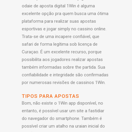
odaie de aposta digital 1Win é alguma
excelente opção pra quem busca uma ótima
plataforma para realizar suas apostas
esportivas e jogar simply no cassino online.
Trata-se de uma incapere confiável, que
safari de forma legítima sob licença de
Curaçao. É um excelente recurso, porque
possibilita aos jogadores realizar apostas
também informadas sobre the partida. Sua
confiabilidade e integridade são confirmadas
por numerosas revisões de cassinos 1Win.
TIPOS PARA APOSTAS
Bom, não existe o 1Win app disponível, no
entanto, é possível usar um site a fastidiar
do navegador do smartphone. Também é
possível criar um atalho na uraian inicial do