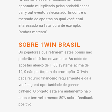
apostado multiplicado pelas probabilidades
carry out evento selecionado. Encontre o
mercado de apostas no qual você está
interessado na lista, durante exemplo,
“ambos marcam”.
SOBRE 1WIN BRASIL
Os jogadores que retirarem estes bônus não
poderão obtê-los novamente. As odds de
apostas abaixo de 1, 60 systems acima de
12, 0 não participam da promoção. O 1win
paga recurso financeiro regularmente e dá a
você a great oportunidade de ganhar
dinheiro. O projeto está em andamento há 6
anos e tem vello menos 80% sobre feedback
positivo.