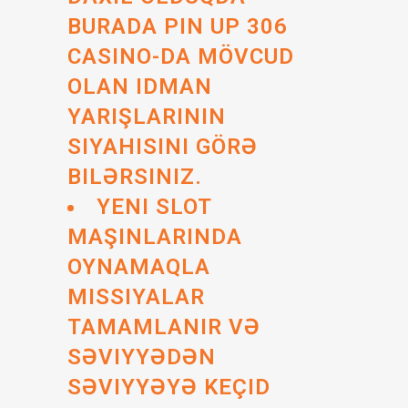
BURADA PIN UP 306
CASINO-DA MÖVCUD
OLAN IDMAN
YARIŞLARININ
SIYAHISINI GÖRƏ
BILƏRSINIZ.
YENI SLOT
MAŞINLARINDA
OYNAMAQLA
MISSIYALAR
TAMAMLANIR VƏ
SƏVIYYƏDƏN
SƏVIYYƏYƏ KEÇID