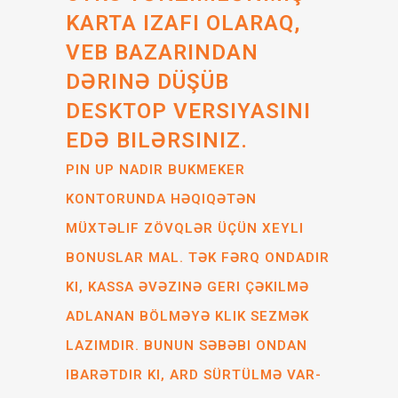
KARTA IZAFI OLARAQ,
VEB BAZARINDAN
DƏRINƏ DÜŞÜB
DESKTOP VERSIYASINI
EDƏ BILƏRSINIZ.
PIN UP NADIR BUKMEKER
KONTORUNDA HƏQIQƏTƏN
MÜXTƏLIF ZÖVQLƏR ÜÇÜN XEYLI
BONUSLAR MAL. TƏK FƏRQ ONDADIR
KI, KASSA ƏVƏZINƏ GERI ÇƏKILMƏ
ADLANAN BÖLMƏYƏ KLIK SEZMƏK
LAZIMDIR. BUNUN SƏBƏBI ONDAN
IBARƏTDIR KI, ARD SÜRTÜLMƏ VAR-