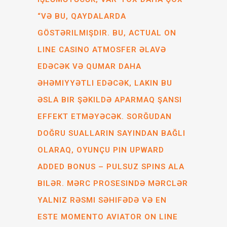
“VƏ BU, QAYDALARDA
GÖSTƏRILMIŞDIR. BU, ACTUAL ON
LINE CASINO ATMOSFER ƏLAVƏ
EDƏCƏK VƏ QUMAR DAHA
ƏHƏMIYYƏTLI EDƏCƏK, LAKIN BU
ƏSLA BIR ŞƏKILDƏ APARMAQ ŞANSI
EFFEKT ETMƏYƏCƏK. SORĞUDAN
DOĞRU SUALLARIN SAYINDAN BAĞLI
OLARAQ, OYUNÇU PIN UPWARD
ADDED BONUS – PULSUZ SPINS ALA
BILƏR. MƏRC PROSESINDƏ MƏRCLƏR
YALNIZ RƏSMI SƏHIFƏDƏ VƏ EN
ESTE MOMENTO AVIATOR ON LINE