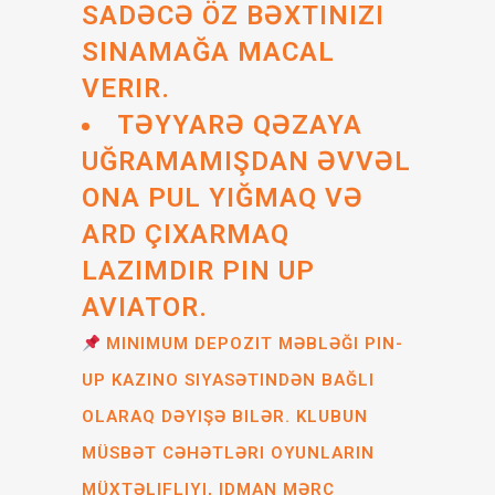
SADƏCƏ ÖZ BƏXTINIZI
SINAMAĞA MACAL
VERIR.
TƏYYARƏ QƏZAYA
UĞRAMAMIŞDAN ƏVVƏL
ONA PUL YIĞMAQ VƏ
ARD ÇIXARMAQ
LAZIMDIR PIN UP
AVIATOR.
MINIMUM DEPOZIT MƏBLƏĞI PIN-
UP KAZINO SIYASƏTINDƏN BAĞLI
OLARAQ DƏYIŞƏ BILƏR. KLUBUN
MÜSBƏT CƏHƏTLƏRI OYUNLARIN
MÜXTƏLIFLIYI, IDMAN MƏRC