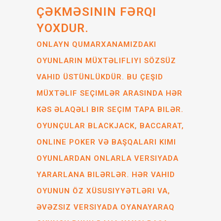
ÇƏKMƏSININ FƏRQI
YOXDUR.
ONLAYN QUMARXANAMIZDAKI
OYUNLARIN MÜXTƏLIFLIYI SÖZSÜZ
VAHID ÜSTÜNLÜKDÜR. BU ÇEŞID
MÜXTƏLIF SEÇIMLƏR ARASINDA HƏR
KƏS ƏLAQƏLI BIR SEÇIM TAPA BILƏR.
OYUNÇULAR BLACKJACK, BACCARAT,
ONLINE POKER VƏ BAŞQALARI KIMI
OYUNLARDAN ONLARLA VERSIYADA
YARARLANA BILƏRLƏR. HƏR VAHID
OYUNUN ÖZ XÜSUSIYYƏTLƏRI VA,
ƏVƏZSIZ VERSIYADA OYANAYARAQ