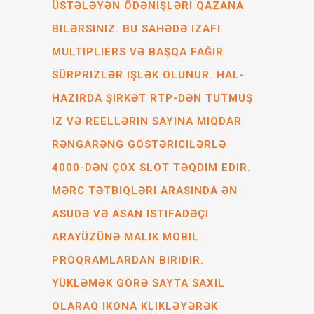
ÜSTƏLƏYƏN ÖDƏNIŞLƏRI QAZANA
BILƏRSINIZ. BU SAHƏDƏ IZAFI
MULTIPLIERS VƏ BAŞQA FAĞIR
SÜRPRIZLƏR IŞLƏK OLUNUR. HAL-
HAZIRDA ŞIRKƏT RTP-DƏN TUTMUŞ
IZ VƏ REELLƏRIN SAYINA MIQDAR
RƏNGARƏNG GÖSTƏRICILƏRLƏ
4000-DƏN ÇOX SLOT TƏQDIM EDIR.
MƏRC TƏTBIQLƏRI ARASINDA ƏN
ASUDƏ VƏ ASAN ISTIFADƏÇI
ARAYÜZÜNƏ MALIK MOBIL
PROQRAMLARDAN BIRIDIR.
YÜKLƏMƏK GÖRƏ SAYTA SAXIL
OLARAQ IKONA KLIKLƏYƏRƏK