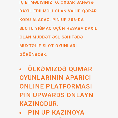
IÇ ETMƏLISINIZ, O, OXŞAR SAHƏYƏ
DAXIL EDILMƏLI OLAN VAHID QƏRAR
KODU ALACAQ. PIN UP 306-DA
SLOTU YIĞMAQ ÜÇÜN HESABA DAXIL
OLAN MÜDDƏT ƏSL SƏHIFƏDƏ
MÜXTƏLIF SLOT OYUNLARI
GÖRÜNƏCƏK.
ÖLKƏMIZDƏ QUMAR
OYUNLARININ APARICI
ONLINE PLATFORMASI
PIN UPWARDS ONLAYN
KAZINODUR.
PIN UP KAZINOYA