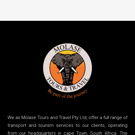
We as Molase Tours and Travel Pty Ltd, offer a full range of
transport and tourism services to our clients, operating
from our headquarters in cape Town, South Africa. The