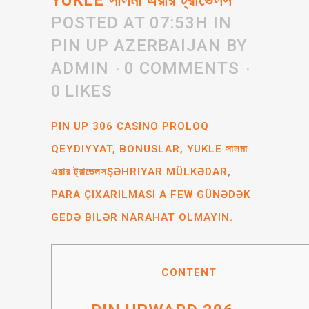
YUKLE সালমা এয়ার ট্রাভেলস
POSTED AT 07:53H
IN
PIN UP AZERBAIJAN
BY
ADMIN
0 COMMENTS
0
LIKES
PIN UP 306 CASINO PROLOQ
QEYDIYYAT, BONUSLAR, YUKLE সালমা
এয়ার ট্রাভেলস
ŞƏHRIYAR MÜLKƏDAR,
PARA ÇIXARILMASI A FEW GÜNƏDƏK
GEDƏ BILƏR NARAHAT OLMAYIN.
CONTENT