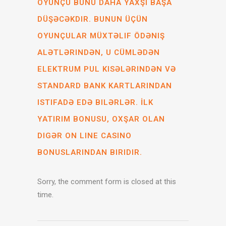
OYUNÇU BUNU DAHA YAXŞI BAŞA
DÜŞƏCƏKDIR. BUNUN ÜÇÜN
OYUNÇULAR MÜXTƏLIF ÖDƏNIŞ
ALƏTLƏRINDƏN, U CÜMLƏDƏN
ELEKTRUM PUL KISƏLƏRINDƏN VƏ
STANDARD BANK KARTLARINDAN
ISTIFADƏ EDƏ BILƏRLƏR. İLK
YATIRIM BONUSU, OXŞAR OLAN
DIGƏR ON LINE CASINO
BONUSLARINDAN BIRIDIR.
Sorry, the comment form is closed at this
time.