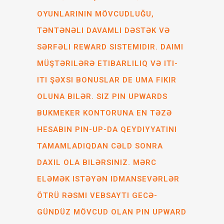
OYUNLARININ MÖVCUDLUĞU,
TƏNTƏNƏLI DAVAMLI DƏSTƏK VƏ
SƏRFƏLI REWARD SISTEMIDIR. DAIMI
MÜŞTƏRILƏRƏ ETIBARLILIQ VƏ ITI-
ITI ŞƏXSI BONUSLAR DE UMA FIKIR
OLUNA BILƏR. SIZ PIN UPWARDS
BUKMEKER KONTORUNA EN TƏZƏ
HESABIN PIN-UP-DA QEYDIYYATINI
TAMAMLADIQDAN CƏLD SONRA
DAXIL OLA BILƏRSINIZ. MƏRC
ELƏMƏK ISTƏYƏN IDMANSEVƏRLƏR
ÖTRÜ RƏSMI VEBSAYTI GECƏ-
GÜNDÜZ MÖVCUD OLAN PIN UPWARD