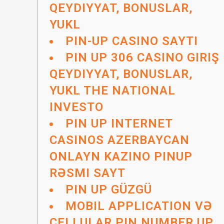
QEYDIYYAT, BONUSLAR,
YUKL
PIN-UP CASINO SAYTI
PIN UP 306 CASINO GIRIŞ
QEYDIYYAT, BONUSLAR,
YUKL THE NATIONAL
INVESTO
PIN UP INTERNET
CASINOS AZERBAYCAN ️
ONLAYN KAZINO PINUP
RƏSMI SAYT
PIN UP GÜZGÜ
MOBIL APPLICATION VƏ
CELLULAR PIN NUMBER UP