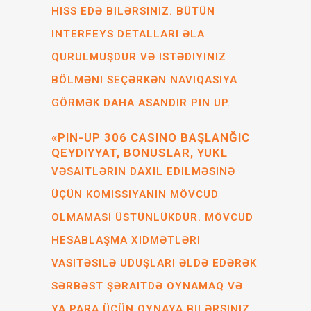
HISS EDƏ BILƏRSINIZ. BÜTÜN
INTERFEYS DETALLARI ƏLA
QURULMUŞDUR VƏ ISTƏDIYINIZ
BÖLMƏNI SEÇƏRKƏN NAVIQASIYA
GÖRMƏK DAHA ASANDIR PIN UP.
«PIN-UP 306 CASINO BAŞLANĞIC
QEYDIYYAT, BONUSLAR, YUKL
VƏSAITLƏRIN DAXIL EDILMƏSINƏ
ÜÇÜN KOMISSIYANIN MÖVCUD
OLMAMASI ÜSTÜNLÜKDÜR. MÖVCUD
HESABLAŞMA XIDMƏTLƏRI
VASITƏSILƏ UDUŞLARI ƏLDƏ EDƏRƏK
SƏRBƏST ŞƏRAITDƏ OYNAMAQ VƏ
YA PARA ÜÇÜN OYNAYA BILƏRSINIZ.