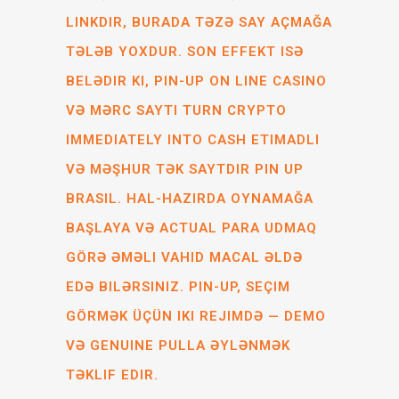
LINKDIR, BURADA TƏZƏ SAY AÇMAĞA
TƏLƏB YOXDUR. SON EFFEKT ISƏ
BELƏDIR KI, PIN-UP ON LINE CASINO
VƏ MƏRC SAYTI TURN CRYPTO
IMMEDIATELY INTO CASH ETIMADLI
VƏ MƏŞHUR TƏK SAYTDIR PIN UP
BRASIL. HAL-HAZIRDA OYNAMAĞA
BAŞLAYA VƏ ACTUAL PARA UDMAQ
GÖRƏ ƏMƏLI VAHID MACAL ƏLDƏ
EDƏ BILƏRSINIZ. PIN-UP, SEÇIM
GÖRMƏK ÜÇÜN IKI REJIMDƏ — DEMO
VƏ GENUINE PULLA ƏYLƏNMƏK
TƏKLIF EDIR.