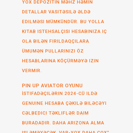
YOX DEPOZITIN MƏHZ HƏMIN
DETALLAR VASITƏSILƏ ƏLDƏ
EDILMƏSI MÜMKÜNDÜR. BU YOLLA
KITAB ISTEHSALÇISI HESABINIZA IÇ
OLA BILƏN FIRILDAQÇILARA
ÜMUMƏN PULLARINIZI ÖZ
HESABLARINA KÖÇÜRMƏYƏ IZIN
VERMIR.
PIN UP AVIATOR OYUNU
İSTIFADƏÇILƏRIN 2024-CÜ ILDƏ
GENUINE HESABA ÇƏKILƏ BILƏCƏYI
CƏLBEDICI TƏKLIFLƏR DAIM
BURADADIR. DAHA ARIZONA ALMA
IŞLƏMƏYƏCƏK, VAR-YOX DAHA ÇOX”