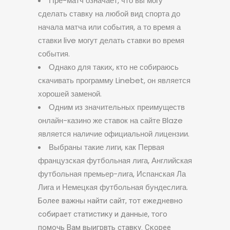
Пре-матч означает, что вы могу
сделать ставку на любой вид спорта до
начала матча или события, а то время а
ставки live могут делать ставки во время
события.
Однако для таких, кто не собираюсь
скачивать программу Linebet, он является
хорошей заменой.
Одним из значительных преимуществ
онлайн-казино же ставок на сайте Blaze
является наличие официальной лицензии.
Выбраны такие лиги, как Первая
французская футбольная лига, Английская
футбольная премьер-лига, Испанская Ла
Лига и Немецкая футбольная бундеслига.
Более важны найти сайт, тот ежедневно
собирает статистику и данные, того
помочь Вам выигрвть ставку. Скорее