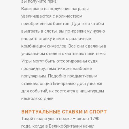
вы получите приз.
Ваши шанс на получение награды
увеличиваются с количеством
приобретенных билетов. Ддя того чтобы
выиграть в слоты, вы по-прежнему нужно
вносить ставку и иметь различные
комбинации символов. Все они сделаны в
уникальном стиле и охватывают или темы.
Игры могут быть отсортированы судя
провайдеру, тематике же наиболее
популярным. Подобно предматчевым
ставкам, опция live-превью доступна же
для событий, их состоятся в нишитурцам
несколько дней.
ВИРТУАЛЬНЫЕ СТАВКИ И СПОРТ
Такой нюанс ушел позже – около 1790
года, когда в Великобритании начал