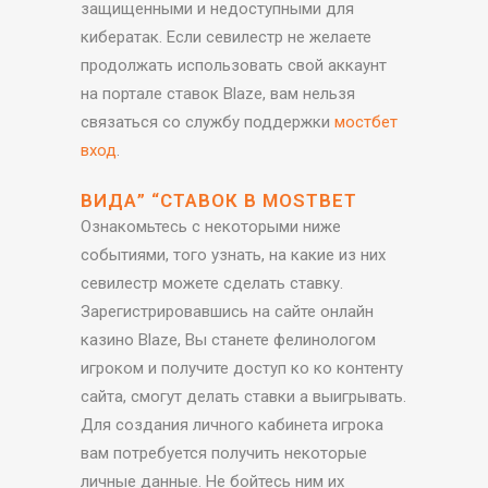
защищенными и недоступными для
кибератак. Если севилестр не желаете
продолжать использовать свой аккаунт
на портале ставок Blaze, вам нельзя
связаться со службу поддержки
мостбет
вход
.
ВИДА” “СТАВОК В MOSTBET
Ознакомьтесь с некоторыми ниже
событиями, того узнать, на какие из них
севилестр можете сделать ставку.
Зарегистрировавшись на сайте онлайн
казино Blaze, Вы станете фелинологом
игроком и получите доступ ко ко контенту
сайта, смогут делать ставки а выигрывать.
Для создания личного кабинета игрока
вам потребуется получить некоторые
личные данные. Не бойтесь ним их