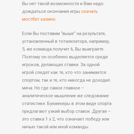
Вы нет такой возможности и Вам надо
дождаться окончания игры
скачать
мостбет казино
.
Если Вы поставим “выше” на результате,
установленный в тотализаторе, например,
5, же команда получит 6, Вы выиграете.
Поэтому он особенно выделяется среди
игроков, делающих ставки. За одной
игрой следят как те, кто что занимается
спортом, так и те, кто никогда не доходил
мяча. Но где самое главное –
аналитическое мышление же следование
статистике. Букмекеры в этом виде спорта
предлагают узкий выбор ставок. Другая –
это ставка 1 x 2, что означает победу или
ничью такой или иной команды.