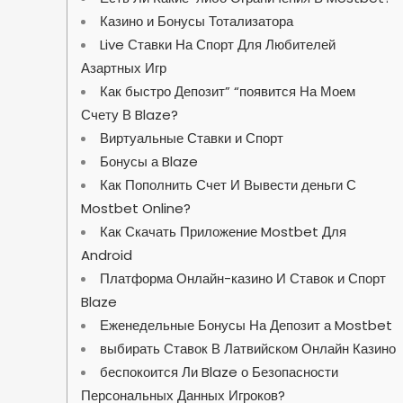
Казино и Бонусы Тотализатора
Live Ставки На Спорт Для Любителей
Азартных Игр
Как быстро Депозит” “появится На Моем
Счету В Blaze?
Виртуальные Ставки и Спорт
Бонусы а Blaze
Как Пополнить Счет И Вывести деньги С
Mostbet Online?
Как Скачать Приложение Mostbet Для
Android
Платформа Онлайн-казино И Ставок и Спорт
Blaze
Еженедельные Бонусы На Депозит а Mostbet
выбирать Ставок В Латвийском Онлайн Казино
беспокоится Ли Blaze о Безопасности
Персональных Данных Игроков?