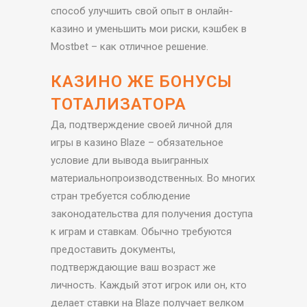
способ улучшить свой опыт в онлайн-
казино и уменьшить мои риски, кэшбек в
Mostbet – как отличное решение.
КАЗИНО ЖЕ БОНУСЫ
ТОТАЛИЗАТОРА
Да, подтверждение своей личной для
игры в казино Blaze – обязательное
условие дли вывода выигранных
материальнопроизводственных. Во многих
стран требуется соблюдение
законодательства для получения доступа
к играм и ставкам. Обычно требуются
предоставить документы,
подтверждающие ваш возраст же
личность. Каждый этот игрок или он, кто
делает ставки на Blaze получает велком