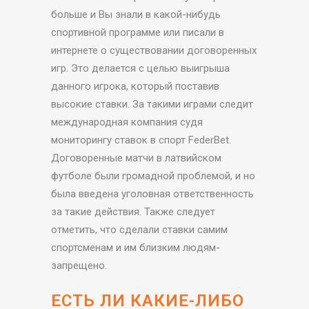
больше и Вы знали в какой-нибудь
спортивной программе или писали в
интернете о существовании договоренных
игр. Это делается с целью выигрыша
данного игрока, который поставив
высокие ставки. За такими играми следит
международная компания судя
мониторингу ставок в спорт FederBet.
Договоренные матчи в латвийском
футболе были громадной проблемой, и но
была введена уголовная ответственность
за такие действия. Также следует
отметить, что сделали ставки самим
спортсменам и им близким людям-
запрещено.
ЕСТЬ ЛИ КАКИЕ-ЛИБО