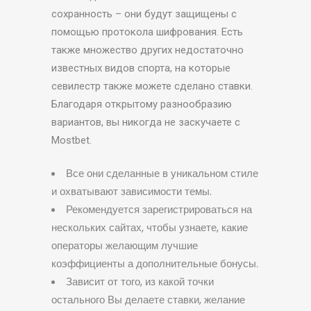
сохранность – они будут защищены с
помощью протокола шифрования. Есть
также множество других недостаточно
известных видов спорта, на которые
севилестр также можете сделано ставки.
Благодаря открытому разнообразию
вариантов, вы никогда не заскучаете с
Mostbet.
Все они сделанные в уникальном стиле
и охватывают зависимости темы.
Рекомендуется зарегистрироваться на
нескольких сайтах, чтобы узнаете, какие
операторы желающим лучшие
коэффициенты а дополнительные бонусы.
Зависит от того, из какой точки
остального Вы делаете ставки, желание